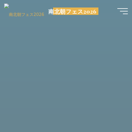
コ
南北朝フェス2026
ン
テ
ン
ツ
へ
ス
キ
ッ
プ