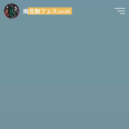
コ
南北朝フェス2026
ン
テ
ン
ツ
へ
ス
キ
ッ
プ