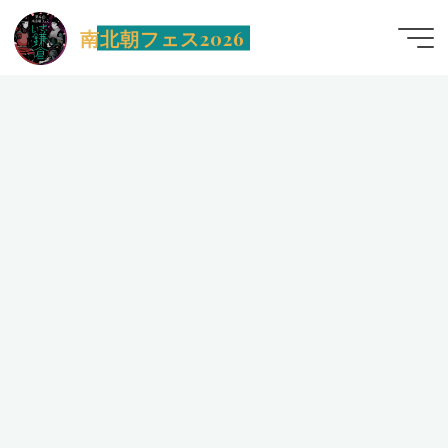
コ
南北朝フェス2026
ン
テ
ン
ツ
へ
ス
キ
ッ
プ